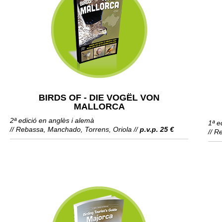
BIRDS OF - DIE VOGËL VON
MALLORCA
2ª edició en anglès i alemà
1ª e
// Rebassa, Manchado, Torrens, Oriola //
p.v.p. 25 €
// R