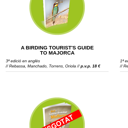
A BIRDING TOURIST'S GUIDE
TO MAJORCA
3ª edició en anglès
1ª e
// Rebassa, Manchado, Torrens, Oriola //
p.v.p. 18 €
// R