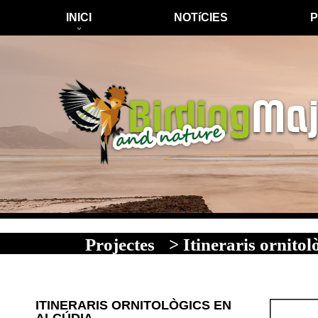
INICI
NOTíCIES
Projectes
> Itineraris ornitol
ITINERARIS ORNITOLÒGICS EN