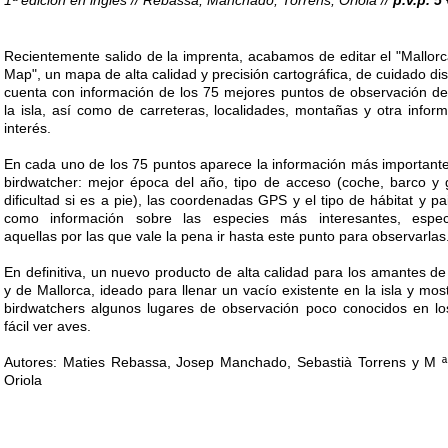
1ª edición en inglés // Rebassa, Manchado, Torrens, Oriola //
p.v.p. 5 
Recientemente salido de la imprenta, acabamos de editar el "Mallorc
Map", un mapa de alta calidad y precisión cartográfica, de cuidado di
cuenta con información de los 75 mejores puntos de observación d
la isla, así como de carreteras, localidades, montañas y otra infor
interés.
En cada uno de los 75 puntos aparece la información más important
birdwatcher: mejor época del año, tipo de acceso (coche, barco y
dificultad si es a pie), las coordenadas GPS y el tipo de hábitat y pai
como información sobre las especies más interesantes, espec
aquellas por las que vale la pena ir hasta este punto para observarlas
En definitiva, un nuevo producto de alta calidad para los amantes de
y de Mallorca, ideado para llenar un vacío existente en la isla y most
birdwatchers algunos lugares de observación poco conocidos en l
fácil ver aves.
Autores: Maties Rebassa, Josep Manchado, Sebastià Torrens y M 
Oriola