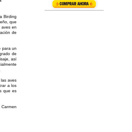
€
a Birding
seño, que
e aves en
mación de
e para un
 grado de
saje, así
ialmente
.
 las aves
rar a los
os que es
ª Carmen